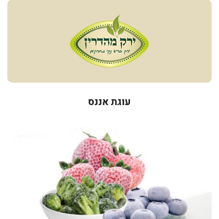
עוגת אננס