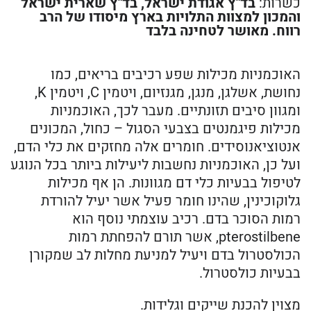
כשרות:
בד"ץ אגודת ישראל, בד"ץ שארית ישראל
והמכון למצוות התלויות בארץ מיסודו של הרב
רווח. מאושר לטחינה בלבד
האוכמניות מכילות שפע רכיבים בריאים, כמו
נחושת, אשלגן, מנגן, מגנזיום, ויטמין C, ויטמין K,
ומגוון סיבים תזונתיים. מעבר לכך, האוכמניות
מכילות פיגמנטים בצבעי הסגול – כחול, המכונים
אנטוציאנוסידים. חומרים אלה מחזקים את כלי הדם,
ועל כן, האוכמניות נחשבות ליעילות ביותר בכל הנוגע
לטיפול בבעיות כלי דם מגוונות. הן אף מכילות
גלוקוכינין, שהינו חומר פעיל אשר יעיל להורדת
רמות הסוכר בדם. רכיב עוצמתי נוסף הוא
pterostilbene, אשר תורם להפחתת רמות
הכולסטרול בדם ויעיל למניעת מחלות לב שמקורן
בבעיות כולסטרול.
מצוין להכנת שייקים וגלידות.