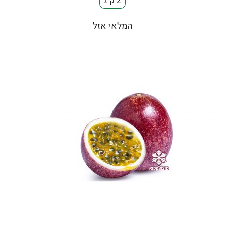
2 ק"ג
המלאי אזל